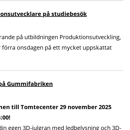
onsutvecklare på studiebesök
rande på utbildningen Produktionsutveckling,
r förra onsdagen på ett mycket uppskattat
 på Gummifabriken
en till Tomtecenter 29 november 2025
5:00!
din egen 3D-julgran med ledbelysning och 3D-