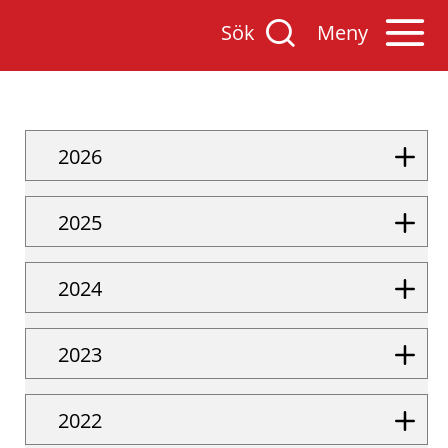
Sök
Öppna
Sök
Meny
på
mobilmenyn
Varnamo.se
2026
2025
2024
2023
2022