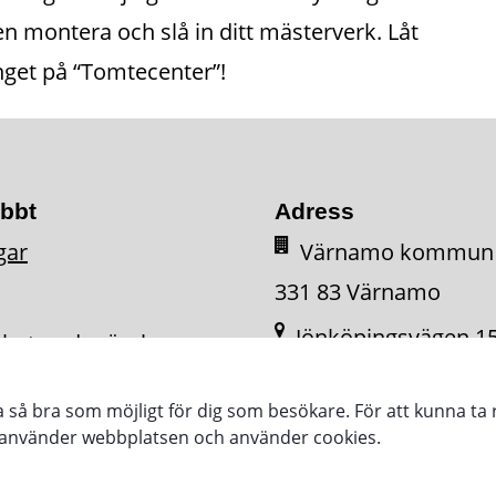
en montera och slå in ditt mästerverk. Låt
get på “Tomtecenter”!
abbt
Adress
gar
Värnamo kommun
331 83 Värnamo
Jönköpingsvägen 1
ighetsredogörelse
331 34 Värnamo
ra så bra som möjligt för dig som besökare. För att kunna ta 
e använder webbplatsen och använder cookies.