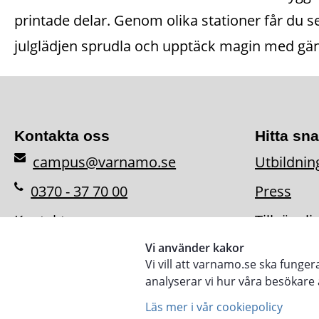
printade delar. Genom olika stationer får du s
julglädjen sprudla och upptäck magin med gän
Kontakta oss
Hitta sn
campus@varnamo.se
Utbildnin
0370 - 37 70 00
Press
Kontaktpersoner
Tillgängl
Vi använder kakor
Vi vill att varnamo.se ska funge
analyserar vi hur våra besökar
Läs mer i vår cookiepolicy