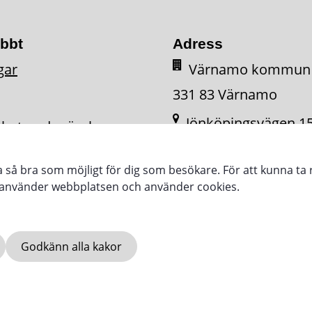
abbt
Adress
gar
Värnamo kommun
331 83 Värnamo
Jönköpingsvägen 1
ighetsredogörelse
331 34 Värnamo
ra så bra som möjligt för dig som besökare. För att kunna ta 
e använder webbplatsen och använder cookies.
Godkänn alla kakor
SE
VARNAMO.SE