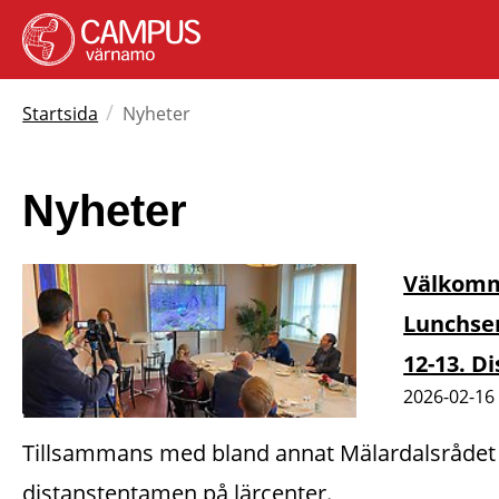
/
Startsida
Nyheter
Nyheter
Välkomme
Lunchsem
12-13. D
2026-02-16
Tillsammans med bland annat Mälardalsrådet o
distanstentamen på lärcenter.