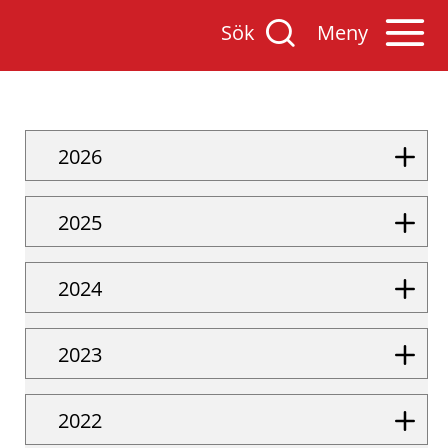
Sök
Öppna
Sök
Meny
på
mobilmenyn
Varnamo.se
2026
2025
2024
2023
2022