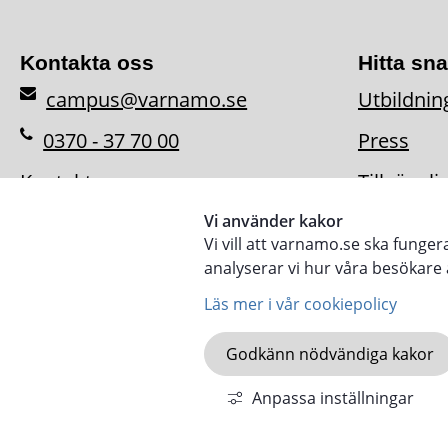
Kontakta oss
Hitta sn
campus@varnamo.se
Utbildnin
0370 - 37 70 00
Press
Kontaktpersoner
Tillgängl
Vi använder kakor
Vi vill att varnamo.se ska funge
analyserar vi hur våra besökar
Läs mer i vår cookiepolicy
Godkänn nödvändiga kakor
KOMMUN.VARNAMO.
Anpassa inställningar