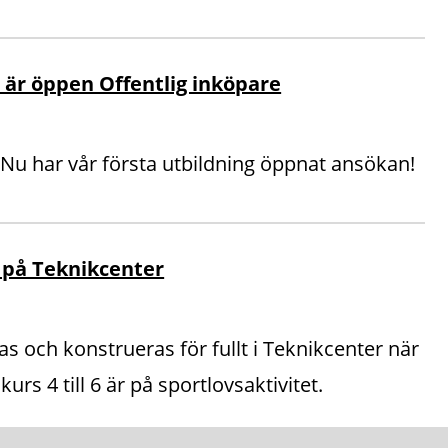
är öppen Offentlig inköpare
 Nu har vår första utbildning öppnat ansökan!
 på Teknikcenter
s och konstrueras för fullt i Teknikcenter när
kurs 4 till 6 är på sportlovsaktivitet.