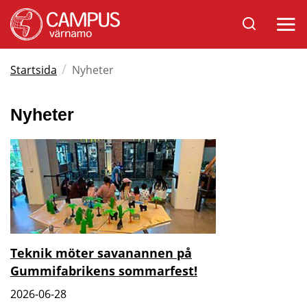
Sök
Öppna
på
mobil
Varnamo.se
/
Startsida
Nyheter
Nyheter
Teknik möter savanannen på
Gummifabrikens sommarfest!
2026-06-28