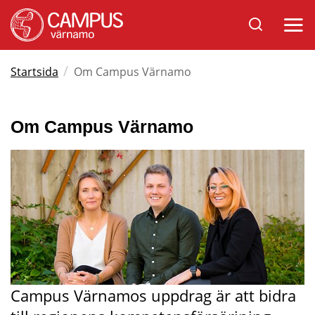
Sök
Öppna
på
mobil
Varnamo.se
/
Startsida
Om Campus Värnamo
Om Campus Värnamo
Campus Värnamos uppdrag är att bidra 