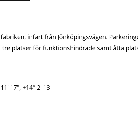
abriken, infart från Jönköpingsvägen. Parkerin
tre platser för funktionshindrade samt åtta plat
1' 17", +14° 2' 13