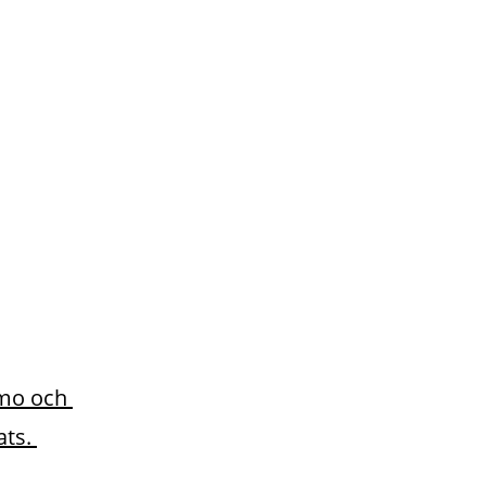
mo och 
ts. 