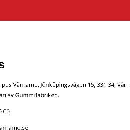
s
pus Värnamo, Jönköpingsvägen 15, 331 34, Värna
idan av Gummifabriken.
0 00
arnamo.se