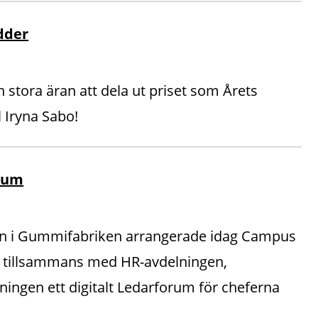
dder
n stora äran att dela ut priset som Årets
l Iryna Sabo!
rum
len i Gummifabriken arrangerade idag Campus
tillsammans med HR-avdelningen,
gen ett digitalt Ledarforum för cheferna