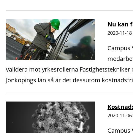
Nu kan f
2020-11-18
Campus V
medarbeta
validera mot yrkesrollerna Fastighetstekniker o
Jönköpings län så är det dessutom kostnadsfri
Kostnads
2020-11-06
Campus V