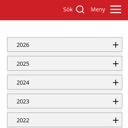
Sök
Öppna
Sök
Meny
på
mobilmenyn
Varnamo.se
2026
2025
2024
2023
2022