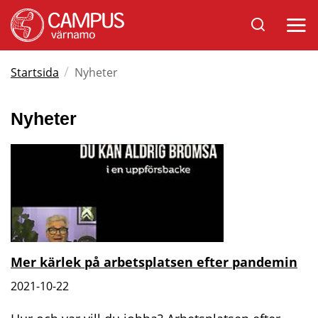
Sök
Öppna
på
mobil
Varnamo.se
/
Startsida
Nyheter
Nyheter
Mer kärlek på arbetsplatsen efter pandemin
2021-10-22