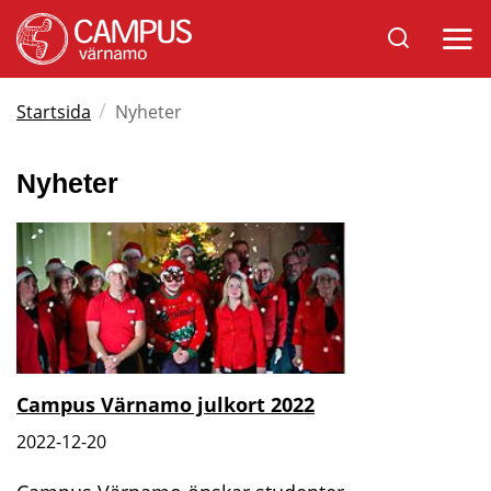
Sök
Öppna
på
mobil
Varnamo.se
/
Startsida
Nyheter
Nyheter
Campus Värnamo julkort 2022
2022-12-20