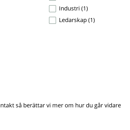
träffar:
Antal
Industri
(1)
träffar:
Antal
Ledarskap
(1)
träffar:
ontakt så berättar vi mer om hur du går vidare 