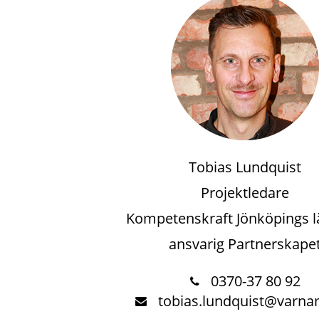
Tobias Lundquist
Projektledare
Kompetenskraft Jönköpings l
ansvarig Partnerskape
0370-37 80 92
tobias.lundquist@varna