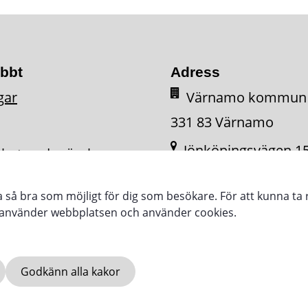
abbt
Adress
gar
Värnamo kommun
331 83 Värnamo
Jönköpingsvägen 1
ighetsredogörelse
331 34 Värnamo
ra så bra som möjligt för dig som besökare. För att kunna ta 
e använder webbplatsen och använder cookies.
Godkänn alla kakor
SE
VARNAMO.SE