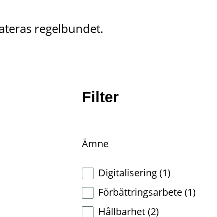
ateras regelbundet.
Filter
Ämne
Antal
Digitalisering
(1)
träffar:
Antal
Förbättringsarbete
(1)
träffar:
Antal
Hållbarhet
(2)