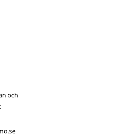
än och 
t
mo.se