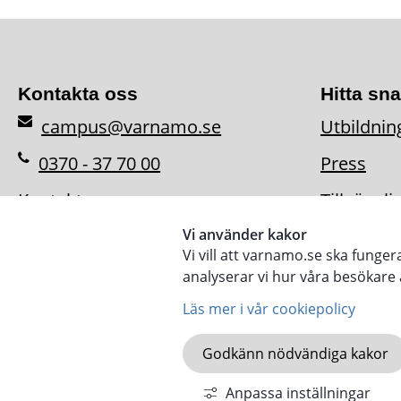
Kontakta oss
Hitta sn
campus@varnamo.se
Utbildnin
0370 - 37 70 00
Press
Kontaktpersoner
Tillgängl
Vi använder kakor
Vi vill att varnamo.se ska funge
analyserar vi hur våra besökar
Läs mer i vår cookiepolicy
Godkänn nödvändiga kakor
Anpassa inställningar
KOMMUN.VARNAMO.