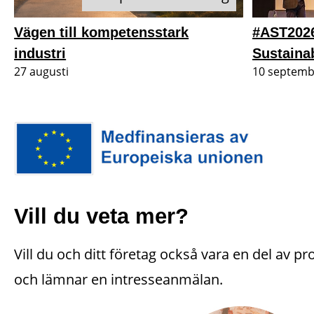
Vägen till kompetensstark
#AST2026
industri
Sustain
27
augusti
10
septemb
Vill du veta mer?
Vill du och ditt företag också vara en del av p
och lämnar en intresseanmälan.