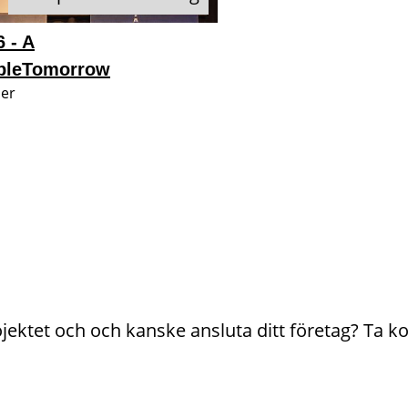
 - A
ableTomorrow
er
rojektet och och kanske ansluta ditt företag? Ta k