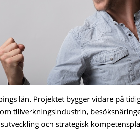
gs län. Projektet bygger vidare på tidig
m tillverkningsindustrin, besöksnäringen
utveckling och strategisk kompetensplan