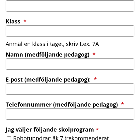
(obligatorisk)
Klass
*
Anmäl en klass i taget, skriv t.ex. 7A
(obligatorisk)
Namn (medföljande pedagog)
*
(obligatorisk)
E-post (medföljande pedagog):
*
(obli
Telefonnummer (medföljande pedagog)
*
(obligatorisk)
Jag väljer följande skolprogram
*
Jag väljer följande skolprogram
Robotuppdrag åk 7 (rekommenderat