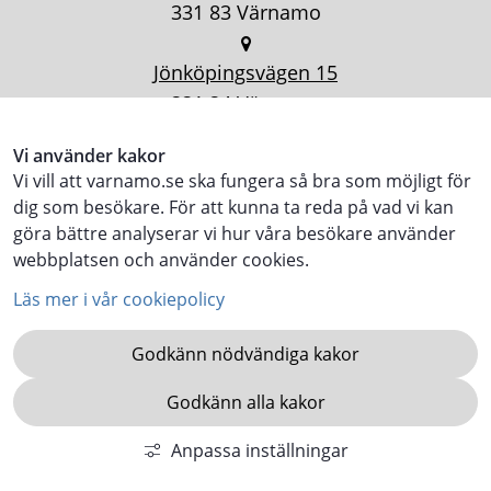
331 83 Värnamo
Jönköpingsvägen 15
331 34 Värnamo
Vi använder kakor
Vi vill att varnamo.se ska fungera så bra som möjligt för
dig som besökare. För att kunna ta reda på vad vi kan
göra bättre analyserar vi hur våra besökare använder
webbplatsen och använder cookies.
Läs mer i vår cookiepolicy
Godkänn nödvändiga kakor
Godkänn alla kakor
KOMMUN.VARNAMO.SE
Anpassa inställningar
VARNAMO.SE