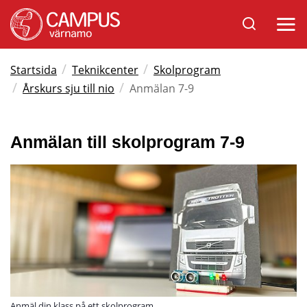
Sök
Öppna
på
mobil
Varnamo.se
/
/
Startsida
Teknikcenter
Skolprogram
/
/
Årskurs sju till nio
Anmälan 7-9
Anmälan till skolprogram 7-9
Anmäl din klass på ett skolprogram