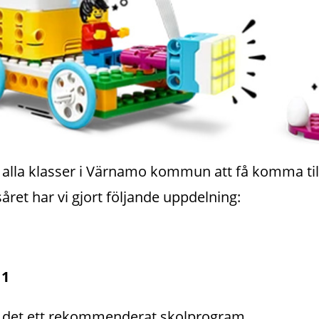
ill alla klasser i Värnamo kommun att få komma til
året har vi gjort följande uppdelning:
 1
ns det ett rekommenderat skolprogram.