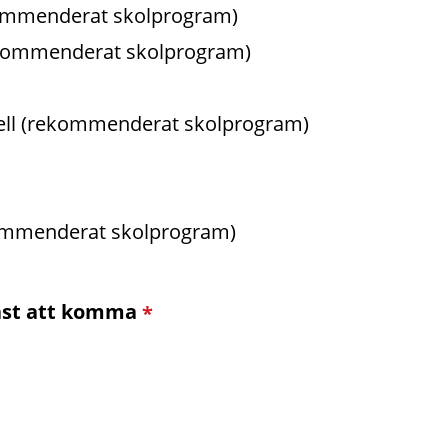
gram
kommenderat skolprogram)
ekommenderat skolprogram)
sell (rekommenderat skolprogram)
kommenderat skolprogram)
(obligatorisk)
äst att komma
*
t komma