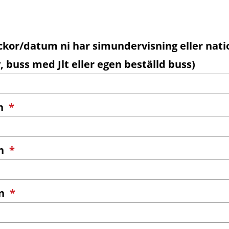
veckor/datum ni har simundervisning eller nati
 buss med Jlt eller egen beställd buss)
(obligatorisk)
en
*
(obligatorisk)
en
*
(obligatorisk)
en
*