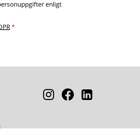
rsonuppgifter enligt
DPR
*
5