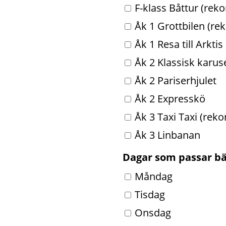
Jag väljer följande skolpro
F-klass Båttur (re
Åk 1 Grottbilen (r
Åk 1 Resa till Arktis
Åk 2 Klassisk karu
Åk 2 Pariserhjulet
Åk 2 Expresskö
Åk 3 Taxi Taxi (re
Åk 3 Linbanan
Dagar som passar b
Dagar som passar bäst at
Måndag
Tisdag
Onsdag