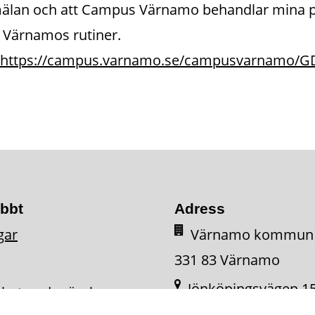
älan och att Campus Värnamo behandlar mina pe
Värnamos rutiner.
https://campus.varnamo.se/campusvarnamo/G
abbt
Adress
gar
Värnamo kommun
331 83 Värnamo
Jönköpingsvägen 1
ighetsredogörelse
331 34 Värnamo