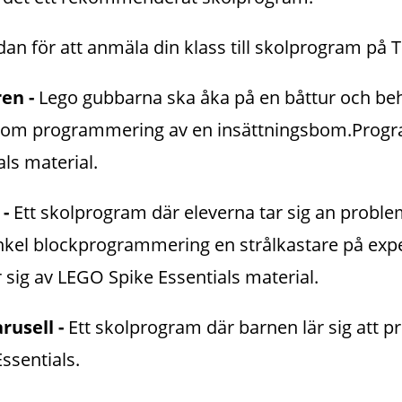
n för att anmäla din klass till skolprogram på 
en - 
Lego gubbarna ska åka på en båttur och behö
enom programmering av en insättningsbom.Progr
ls material.
 -
 Ett skolprogram där eleverna tar sig an proble
l blockprogrammering en strålkastare på exped
ig av LEGO Spike Essentials material.
rusell - 
Ett skolprogram där barnen lär sig att 
ssentials.