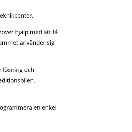
Teknikcenter.
ver hjälp med att få 
ammet använder sig 
mlösning och 
itionsbilen. 
programmera en enkel 