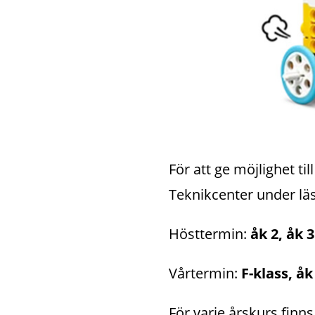
För att ge möjlighet t
Teknikcenter under läs
Hösttermin: 
åk 2, åk 3
Vårtermin: 
F-klass, åk
För varje årskurs fin