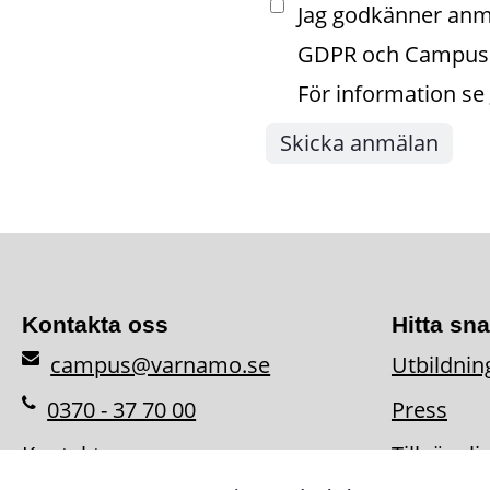
Jag godkänner anm
GDPR och Campus 
För information se
Kontakta oss
Hitta sn
campus@varnamo.se
Utbildnin
0370 - 37 70 00
Press
Kontaktpersoner
Tillgängl