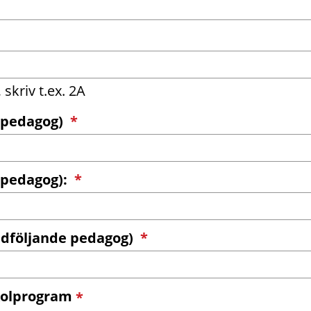
)
 skriv t.ex. 2A
(obligatorisk)
 pedagog)
*
(obligatorisk)
 pedagog):
*
(obligatorisk)
dföljande pedagog)
*
(obligatorisk)
skolprogram
*