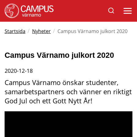
Sök
Öppna
på
mobil
Varnamo.se
/
/
Startsida
Nyheter
Campus Värnamo julkort 2020
Campus Värnamo julkort 2020
2020-12-18
Campus Värnamo önskar studenter, 
samarbetspartners och vänner en riktigt 
God Jul och ett Gott Nytt År!