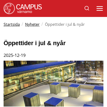
Sök
Öppna
på
mobil
Varnamo.se
/
/
Startsida
Nyheter
Öppettider i jul & nyår
Öppettider i jul & nyår
2025-12-19