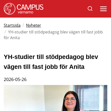
Sök
Öppna
på
mobil
Varnamo.se
/
Startsida
Nyheter
/
YH-studier till stödpedagog blev vägen till fast jobb
för Anita
YH-studier till stödpedagog blev 
vägen till fast jobb för Anita
2026-05-26