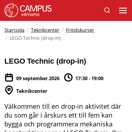
Sök
Öppna
på
mobil
Varnamo.se
/
/
Startsida
Teknikcenter
Fritidskurser
/
LEGO Technic (drop-in)
LEGO Technic (drop-in)
09 september 2026
17:30 - 19:00
Teknikcenter
Välkommen till en drop-in aktivitet där 
du som går i årskurs ett till fem kan 
bygga och programmera mekaniska 