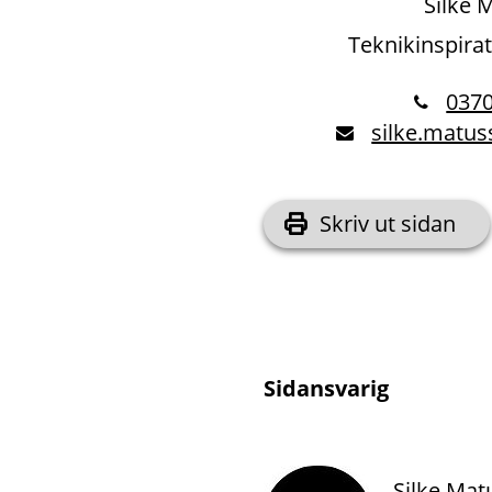
Silke 
Teknikinspira
0370
silke.matu
Skriv ut sidan
Sidansvarig
Silke Mat