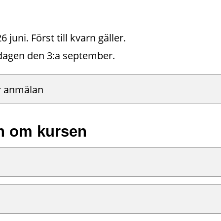
uni. Först till kvarn gäller.
dagen den 3:a september.
ör anmälan
n om kursen