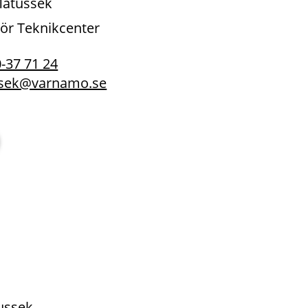
Matussek
tör Teknikcenter
-37 71 24
ssek@varnamo.se
ussek