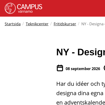
/
/
/
Startsida
Teknikcenter
Fritidskurser
NY - Designa
NY - Desig
08 september 2026
Har du idéer och t
designa dina egna p
en adventskalender