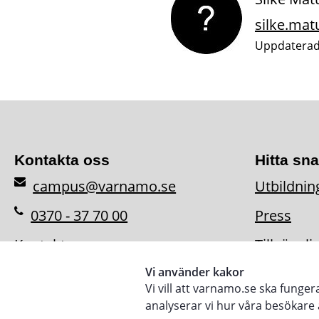
silke.ma
Uppdaterad
Kontakta oss
Hitta sn
campus@varnamo.se
Utbildnin
0370 - 37 70 00
Press
Kontaktpersoner
Tillgängl
Vi använder kakor
Vi vill att varnamo.se ska funge
analyserar vi hur våra besökar