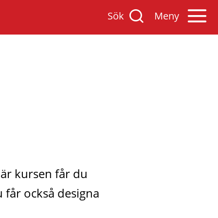
Sök
Öppna
Sök
Meny
på
mobilmenyn
Varnamo.se
är kursen får du 
 får också designa 