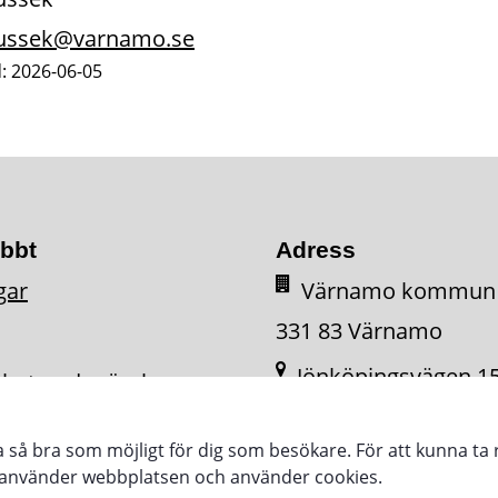
tussek@varnamo.se
: 2026-06-05
abbt
Adress
gar
Värnamo kommun
331 83 Värnamo
Jönköpingsvägen 1
ighetsredogörelse
331 34 Värnamo
ra så bra som möjligt för dig som besökare. För att kunna ta 
e använder webbplatsen och använder cookies.